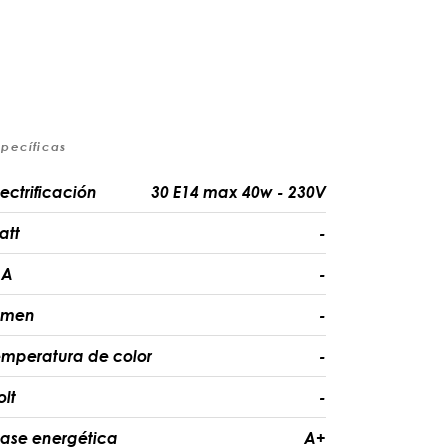
specíficas
lectrificación
30 E14 max 40w - 230V
att
-
A
-
umen
-
emperatura de color
-
olt
-
lase energética
A+