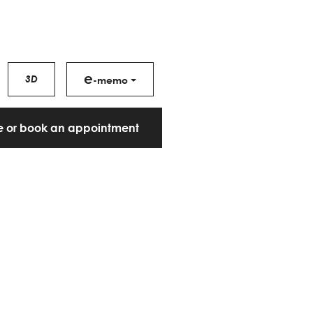
e
3D
-memo
te or book an appointment