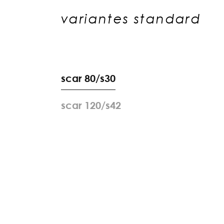
variantes standard
s
c
a
r
8
0
/
s
3
0
s
c
a
r
1
2
0
/
s
4
2