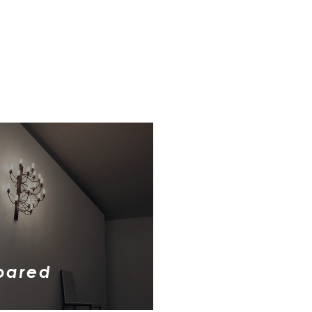
n
pared