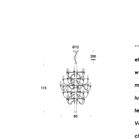
e
e
w
m
l
t
V
c