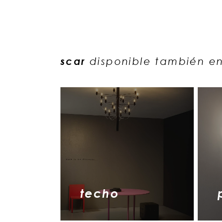
scar
disponible también e
techo