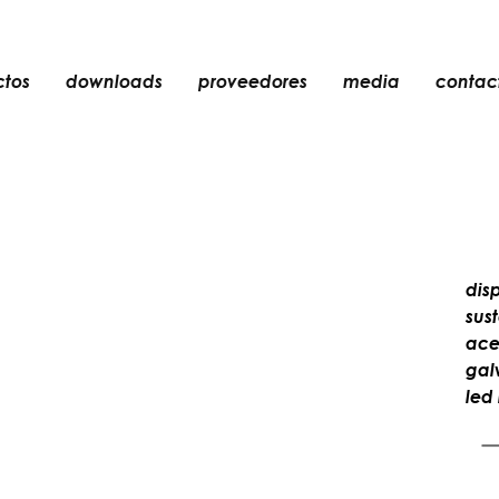
ctos
downloads
proveedores
media
contac
empotrable
accesorios
bombillas
objetos
dis
recargables
sus
ace
gal
led 