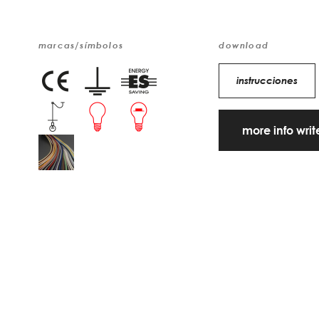
marcas/símbolos
download
instrucciones
more info wri