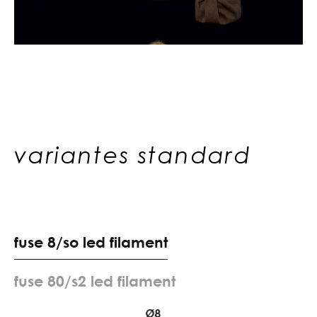
variantes standard
f
u
s
e
8
/
s
o
l
e
d
f
i
l
a
m
e
n
t
f
u
s
e
8
0
/
s
2
l
e
d
f
i
l
a
m
e
n
t