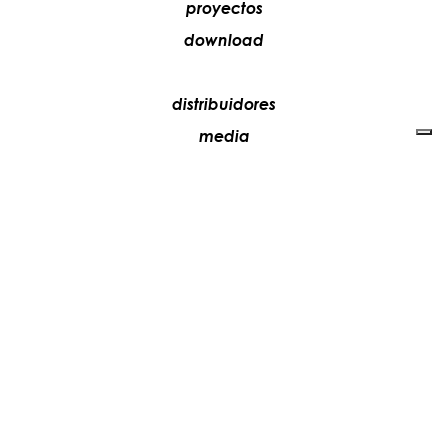
proyectos
download
distribuidores
media
contactos
trabaja con nosotros
+39 081 5735613
vesoi@vesoi.com
via v. emanuele,
/d
209
arzano (na) italia
80022