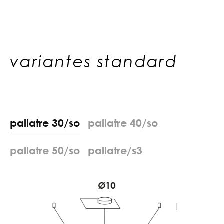
variantes standard
p
a
l
l
a
t
r
e
3
0
/
s
o
p
a
l
l
a
t
r
e
4
0
/
s
o
p
a
l
l
a
t
r
e
5
0
/
s
o
p
a
l
l
a
t
r
e
/
s
3