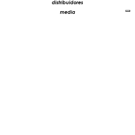
distribuidores
media
contactos
trabaja con nosotros
+39 081 5735613
vesoi@vesoi.com
via v. emanuele,
/d
209
arzano (na) italia
80022
privacy policy
cookie policy
actualiza tus preferencias de seguimiento