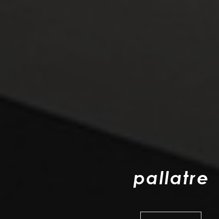
p
a
l
l
a
t
r
e