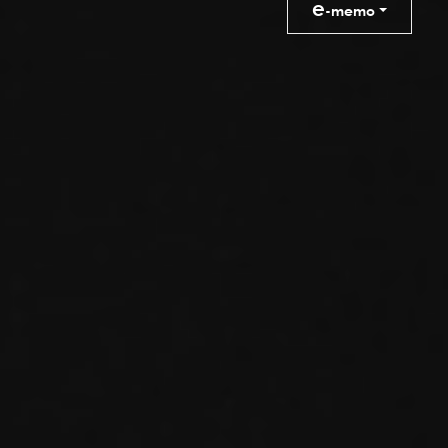
e
-memo