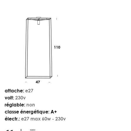
attache:
e27
volt:
230v
réglable:
non
classe énergétique:
A+
électr.:
e27 max 60w - 230v