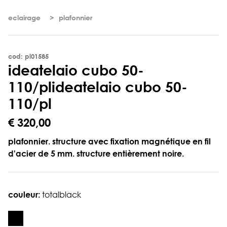
eclairage
plafonnier
cod: pl01585
i
d
e
a
t
e
l
a
i
o
c
u
b
o
5
0
-
1
1
0
/
p
l
ideatelaio cubo 50-
110/pl
€ 320,00
plafonnier. structure avec fixation magnétique en fil
d'acier de 5 mm. structure entièrement noire.
couleur:
totalblack