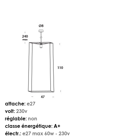
attache:
e27
volt:
230v
réglable:
non
classe énergétique:
A+
électr.:
e27 max 60w - 230v