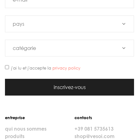
j'ai lu et j'accepte la
privacy policy
inscrivez-vous
entreprise
contacts
qui nous sommes
+39 081 5735613
produits
shop@vesoi.com