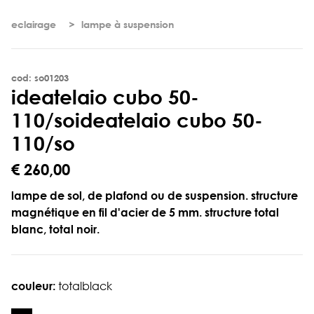
eclairage
lampe à suspension
cod: so01203
i
d
e
a
t
e
l
a
i
o
c
u
b
o
5
0
-
1
1
0
/
s
o
ideatelaio cubo 50-
110/so
€ 260,00
lampe de sol, de plafond ou de suspension. structure
magnétique en fil d'acier de 5 mm. structure total
blanc, total noir.
couleur:
totalblack