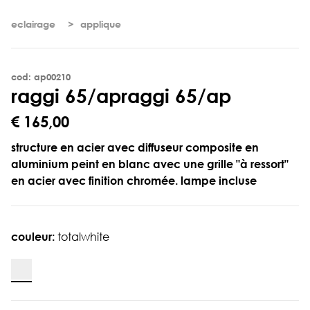
eclairage
applique
cod: ap00210
r
a
g
g
i
6
5
/
a
p
raggi 65/ap
€ 165,00
structure en acier avec diffuseur composite en
aluminium peint en blanc avec une grille "à ressort"
en acier avec finition chromée. lampe incluse
couleur:
totalwhite