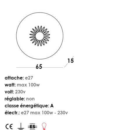
attache:
e27
watt:
max 100w
volt:
230v
réglable:
non
classe énergétique:
A
électr.:
e27 max 100w - 230v