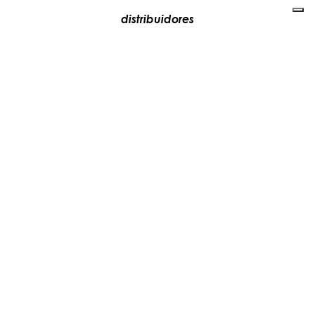
distribuidores
media
contactos
trabaja con nosotros
+39 081 5735613
vesoi@vesoi.com
via v. emanuele,
/d
209
arzano (na) italia
80022
privacy policy
cookie policy
actualiza tus preferencias de seguimiento