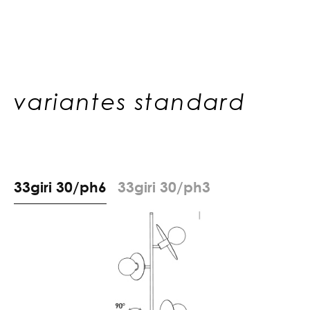
variantes standard
3
3
g
i
r
i
3
0
/
p
h
6
3
3
g
i
r
i
3
0
/
p
h
3