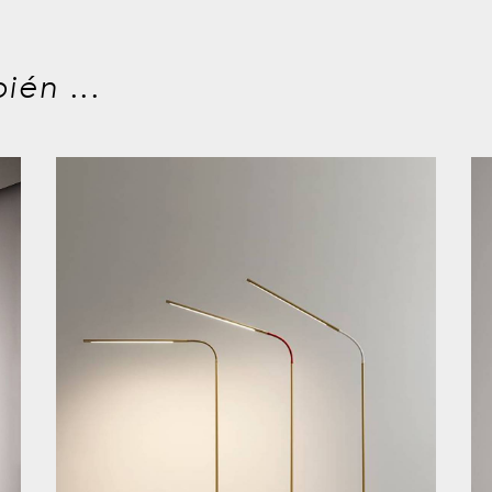
ién ...