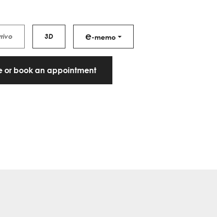
e
rrivo
3D
-memo
te or book an appointment