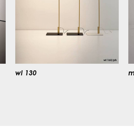
wl 130
m