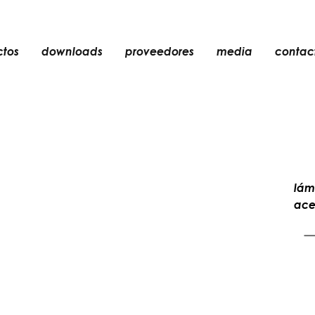
ctos
downloads
proveedores
media
contac
empotrable
accesorios
bombillas
objetos
recargables
lám
ace