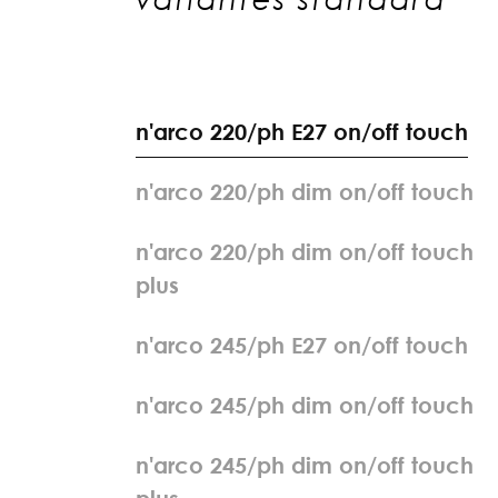
n
'
a
r
c
o
2
2
0
/
p
h
E
2
7
o
n
/
o
f
f
t
o
u
c
h
n
'
a
r
c
o
2
2
0
/
p
h
d
i
m
o
n
/
o
f
f
t
o
u
c
h
n
'
a
r
c
o
2
2
0
/
p
h
d
i
m
o
n
/
o
f
f
t
o
u
c
h
p
l
u
s
n
'
a
r
c
o
2
4
5
/
p
h
E
2
7
o
n
/
o
f
f
t
o
u
c
h
n
'
a
r
c
o
2
4
5
/
p
h
d
i
m
o
n
/
o
f
f
t
o
u
c
h
n
'
a
r
c
o
2
4
5
/
p
h
d
i
m
o
n
/
o
f
f
t
o
u
c
h
p
l
u
s