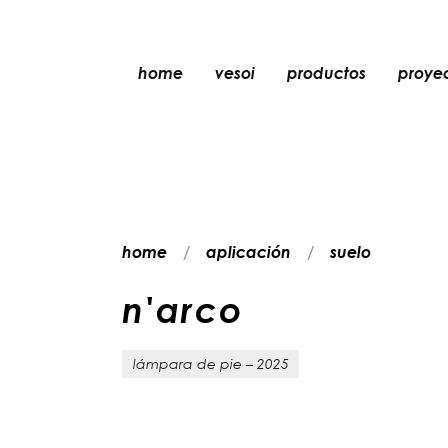
home
vesoi
productos
proye
mesa
colgante
pared
pared/techo
home
aplicación
suelo
suelo
techo
n
'
a
r
c
o
lámpara de pie – 2025