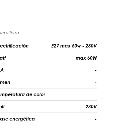
specíficas
lectrificación
E27 max 60w - 230V
att
max 60W
A
-
umen
-
emperatura de color
-
olt
230V
lase energética
-