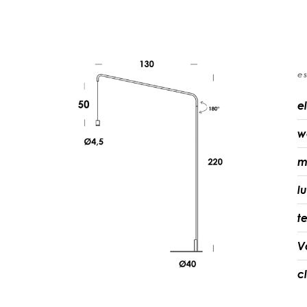
e
e
w
m
l
t
V
c