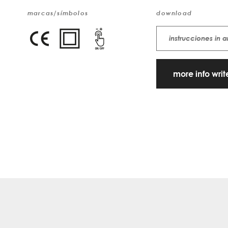
marcas/símbolos
download
instrucciones in a
more info wri