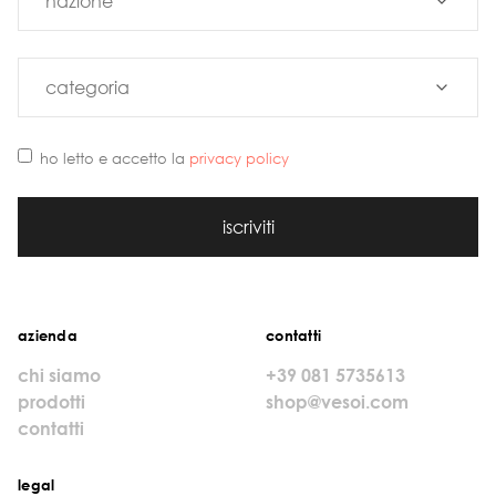
ho letto e accetto la
privacy policy
iscriviti
azienda
contatti
chi siamo
+39 081 5735613
prodotti
shop@vesoi.com
contatti
legal