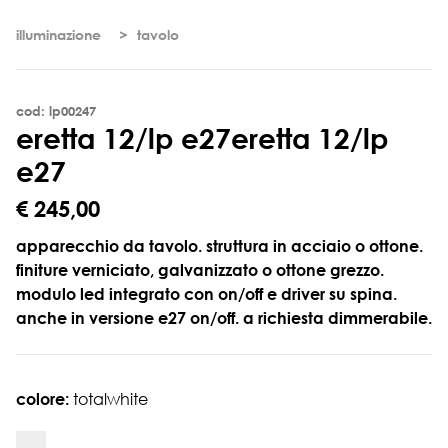
illuminazione
tavolo
cod: lp00247
e
r
e
t
t
a
1
2
/
l
p
e
2
7
eretta 12/lp
e27
€ 245,00
apparecchio da tavolo. struttura in acciaio o ottone.
finiture verniciato, galvanizzato o ottone grezzo.
modulo led integrato con on/off e driver su spina.
anche in versione e27 on/off. a richiesta dimmerabile.
colore:
totalwhite