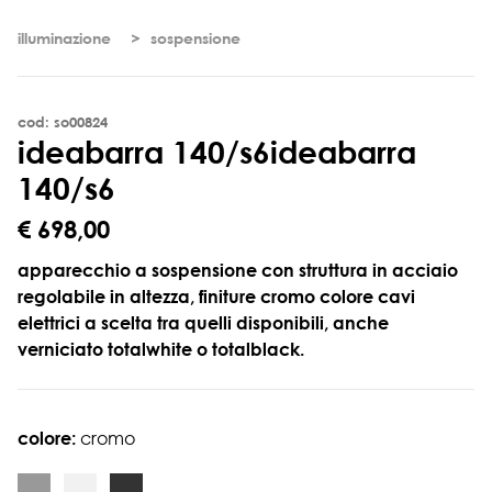
illuminazione
sospensione
cod: so00824
i
d
e
a
b
a
r
r
a
1
4
0
/
s
6
ideabarra
140/s6
€ 698,00
apparecchio a sospensione con struttura in acciaio
regolabile in altezza, finiture cromo colore cavi
elettrici a scelta tra quelli disponibili, anche
verniciato totalwhite o totalblack.
colore:
cromo