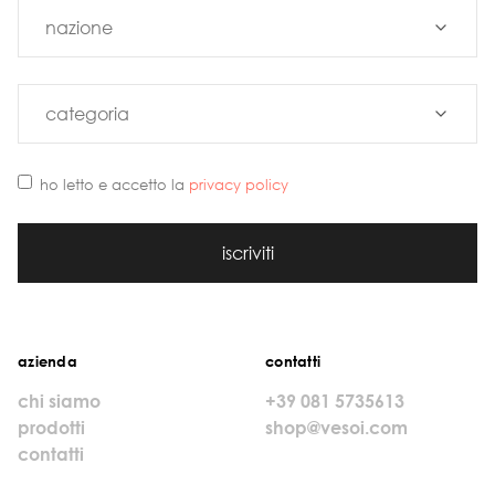
ho letto e accetto la
privacy policy
iscriviti
azienda
contatti
chi siamo
+39 081 5735613
prodotti
shop@vesoi.com
contatti