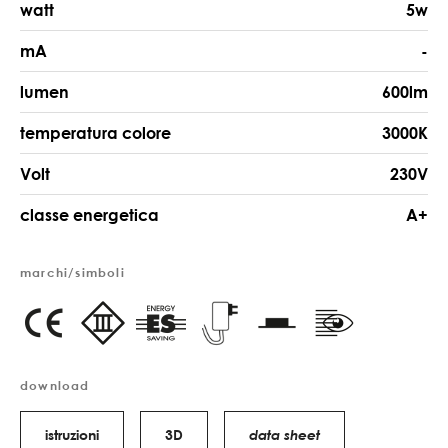
watt
5w
mA
-
lumen
600lm
temperatura colore
3000K
Volt
230V
classe energetica
A+
marchi/simboli
download
istruzioni
3D
data sheet