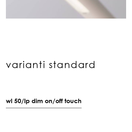
varianti standard
w
l
5
0
/
l
p
d
i
m
o
n
/
o
f
f
t
o
u
c
h