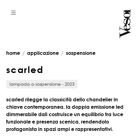
home
applicazione
sospensione
s
c
a
r
l
e
d
lampada a sospensione - 2023
scarled rilegge la classicità dello chandelier in
chiave contemporanea. la doppia emissione led
dimmerabile dali costruisce un equilibrio tra luce
funzionale e presenza scenica, rendendolo
protagonista in spazi ampi e rappresentativi.