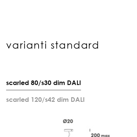
varianti standard
s
c
a
r
l
e
d
8
0
/
s
3
0
d
i
m
D
A
L
I
s
c
a
r
l
e
d
1
2
0
/
s
4
2
d
i
m
D
A
L
I