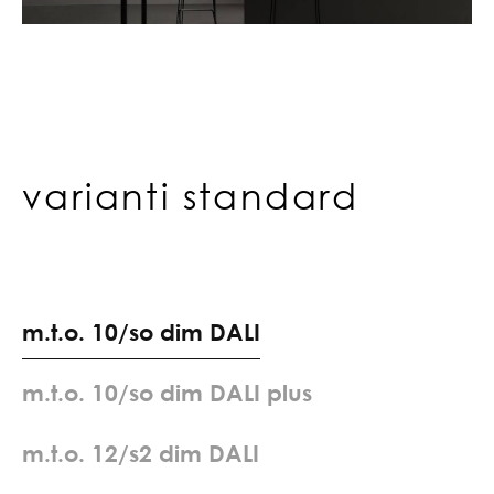
varianti standard
m
.
t
.
o
.
1
0
/
s
o
d
i
m
D
A
L
I
m
.
t
.
o
.
1
0
/
s
o
d
i
m
D
A
L
I
p
l
u
s
m
.
t
.
o
.
1
2
/
s
2
d
i
m
D
A
L
I