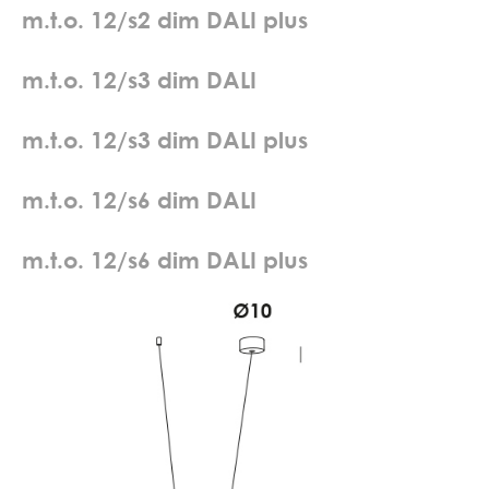
m
.
t
.
o
.
1
2
/
s
2
d
i
m
D
A
L
I
p
l
u
s
m
.
t
.
o
.
1
2
/
s
3
d
i
m
D
A
L
I
m
.
t
.
o
.
1
2
/
s
3
d
i
m
D
A
L
I
p
l
u
s
m
.
t
.
o
.
1
2
/
s
6
d
i
m
D
A
L
I
m
.
t
.
o
.
1
2
/
s
6
d
i
m
D
A
L
I
p
l
u
s