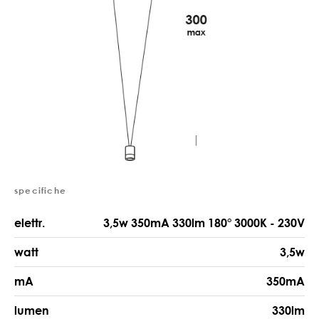
specifiche
elettr.
3,5w 350mA 330lm 180° 3000K - 230V
watt
3,5w
mA
350mA
lumen
330lm