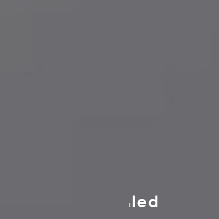
led
i