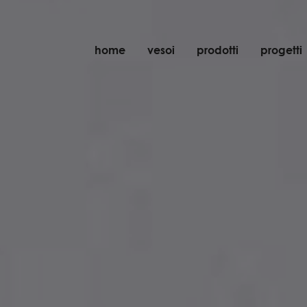
home
vesoi
prodotti
progetti
tavolo
sospensione
parete
parete/soffitto
pavimento
soffitto