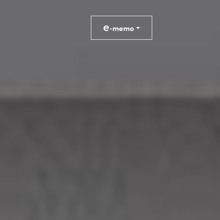
e
-memo