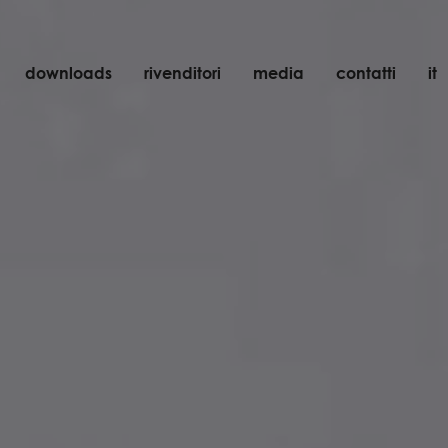
downloads
rivenditori
media
contatti
it
incasso
accessori
lampadine
oggetti
ricaricabili