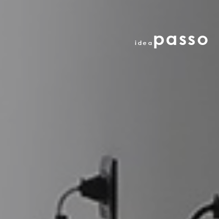
passo
idea