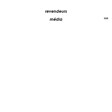
revendeurs
média
contacts
collaborez avec nous
+39 081 5735613
vesoi@vesoi.com
via v. emanuele,
/d
209
arzano (na) italia
80022
privacy policy
cookie policy
mettre à jour vos préférences de recherche