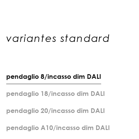
variantes standard
p
e
n
d
a
g
l
i
o
8
/
i
n
c
a
s
s
o
d
i
m
D
A
L
I
p
e
n
d
a
g
l
i
o
1
8
/
i
n
c
a
s
s
o
d
i
m
D
A
L
I
p
e
n
d
a
g
l
i
o
2
0
/
i
n
c
a
s
s
o
d
i
m
D
A
L
I
p
e
n
d
a
g
l
i
o
A
1
0
/
i
n
c
a
s
s
o
d
i
m
D
A
L
I