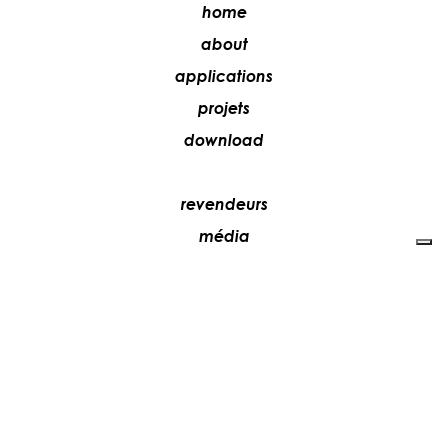
home
about
applications
projets
download
revendeurs
média
contacts
collaborez avec nous
+39 081 5735613
vesoi@vesoi.com
via v. emanuele,
/d
209