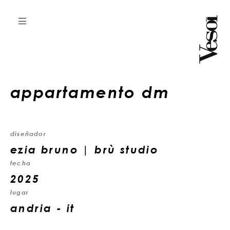
appartamento dm
diseñador
ezia bruno | brù studio
fecha
2025
lugar
andria - it