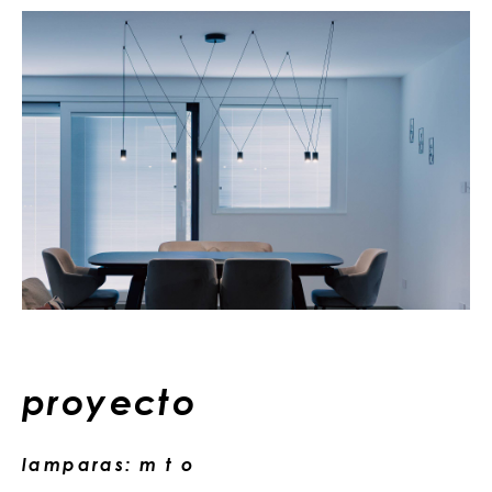
proyecto
lamparas: m t o