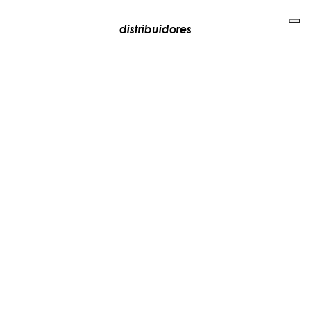
distribuidores
media
contactos
trabaja con nosotros
+39 081 5735613
vesoi@vesoi.com
via v. emanuele,
/d
209
arzano (na) italia
80022
privacy policy
cookie policy
actualiza tus preferencias de seguimiento