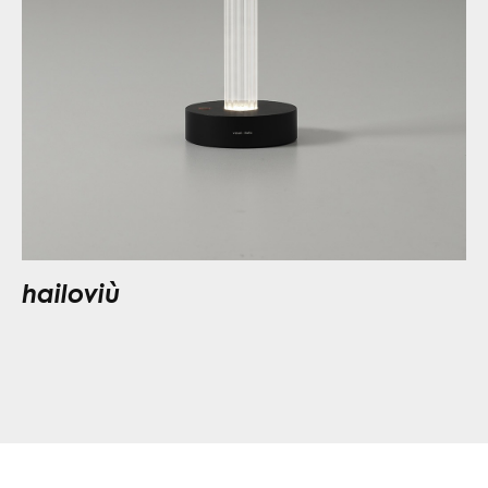
hailoviù