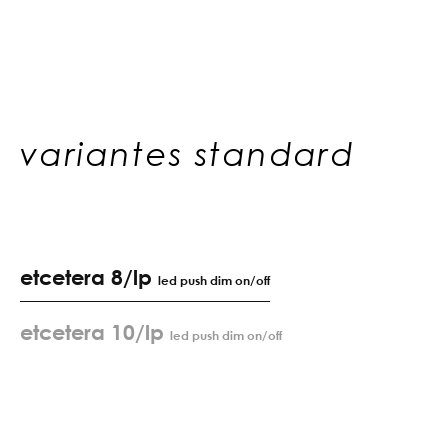
variantes standard
etcetera 8/lp
led push dim on/off
etcetera 10/lp
led push dim on/off