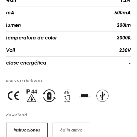
watt
1,2w
mA
600mA
lumen
200lm
temperatura de color
3000K
Volt
230V
clase energética
-
marcas/símbolos
download
instrucciones
3d in arrivo