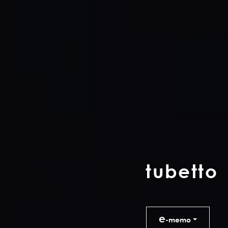
t
u
b
e
t
t
o
e
-memo