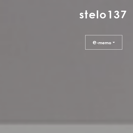
s
t
e
l
o
1
3
7
e
-memo