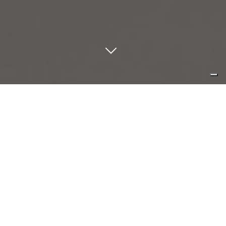
la sua apparente semplicità
cancella il superfluo e diventa
oggetto