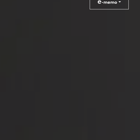
e
-memo