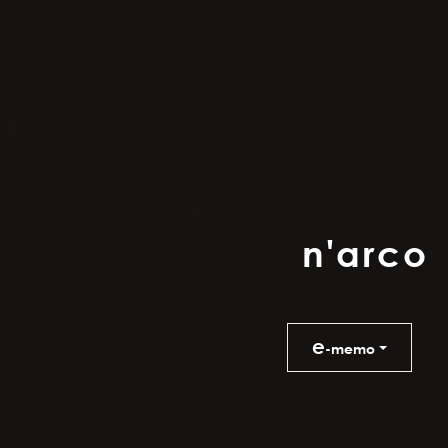
n
'
a
r
c
o
e
-memo