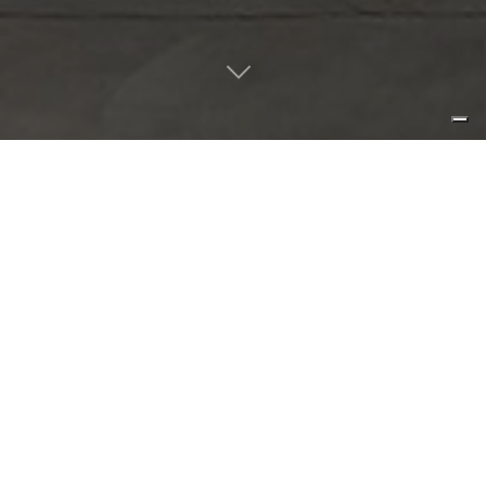
tratto sottile, direzionabile,
imponente