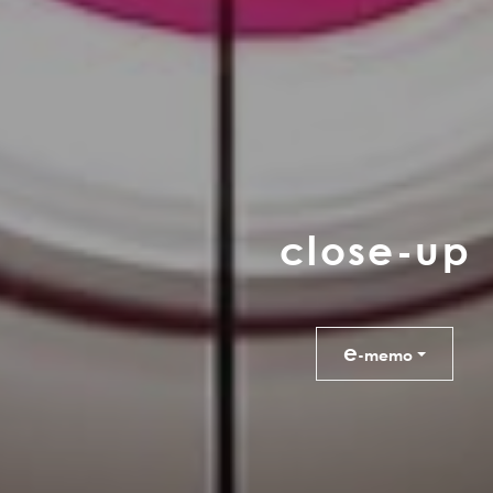
c
l
o
s
e
-
u
p
e
-memo