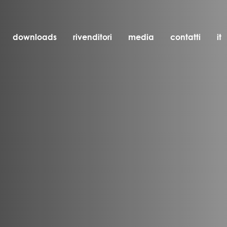
downloads
rivenditori
media
contatti
it
incasso
accessori
lampadine
oggetti
ricaricabili