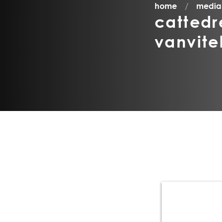
home
media
cattedr
vanvitel