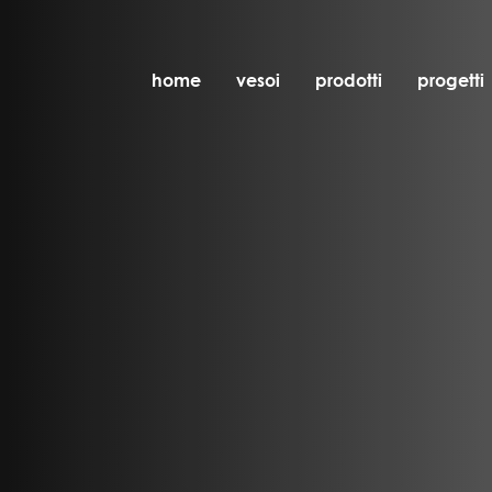
home
vesoi
prodotti
progetti
tavolo
sospensione
parete
parete/soffitto
pavimento
soffitto