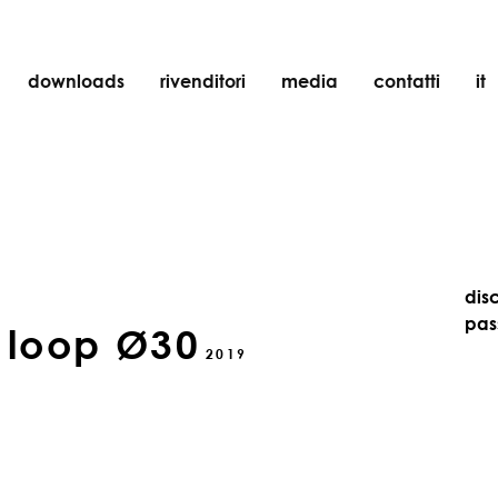
downloads
rivenditori
media
contatti
it
incasso
accessori
lampadine
oggetti
ricaricabili
dis
pas
 loop Ø30
2019