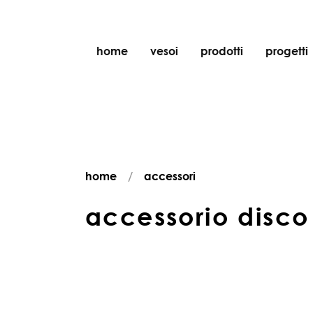
home
vesoi
prodotti
progetti
tavolo
sospensione
parete
parete/soffitto
home
accessori
pavimento
soffitto
accessorio disco