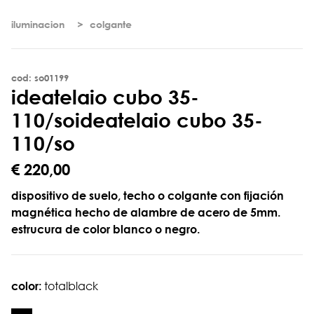
iluminacion
colgante
cod: so01199
i
d
e
a
t
e
l
a
i
o
c
u
b
o
3
5
-
1
1
0
/
s
o
ideatelaio cubo 35-
110/so
€ 220,00
dispositivo de suelo, techo o colgante con fijación
magnética hecho de alambre de acero de 5mm.
estrucura de color blanco o negro.
color:
totalblack