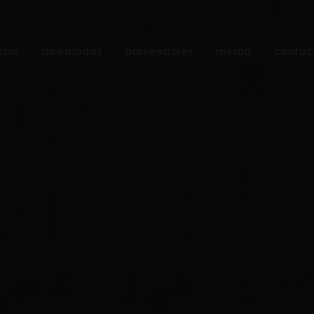
ctos
downloads
proveedores
media
contac
empotrable
accesorios
bombillas
objetos
recargables