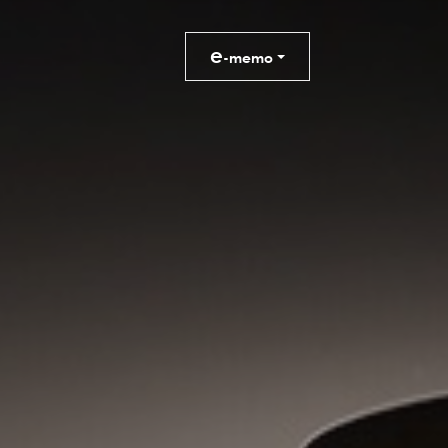
e
-memo