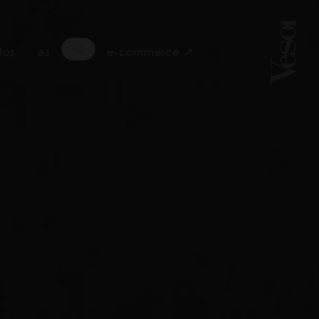
tos
es
e-commerce ↗