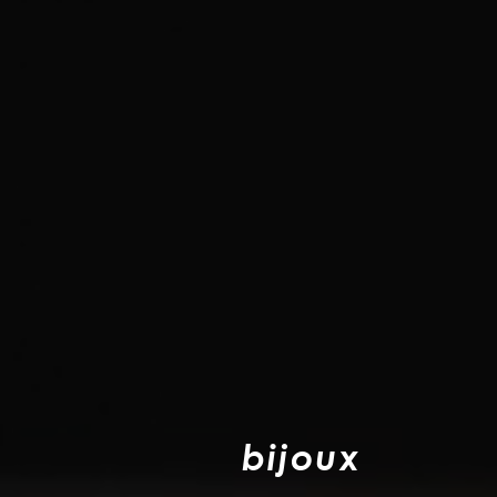
b
i
j
o
u
x