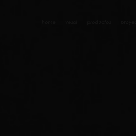
home
vesoi
productos
proye
mesa
colgante
pared
pared/techo
suelo
techo