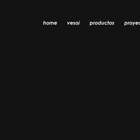
home
vesoi
productos
proye
mesa
colgante
pared
pared/techo
suelo
techo