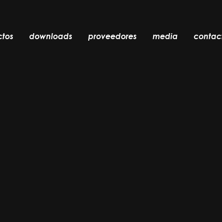
ctos
downloads
proveedores
media
contac
empotrable
accesorios
bombillas
objetos
recargables