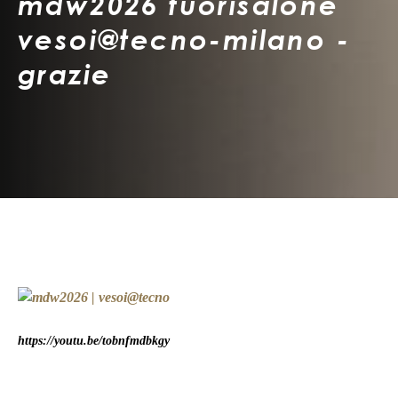
mdw2026 fuorisalone
vesoi@tecno-milano -
grazie
https://youtu.be/tobnfmdbkgy