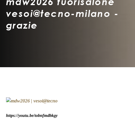
mdw2026 fuorisalone
vesoi@tecno-milano -
grazie
https://youtu.be/tobnfmdbkgy