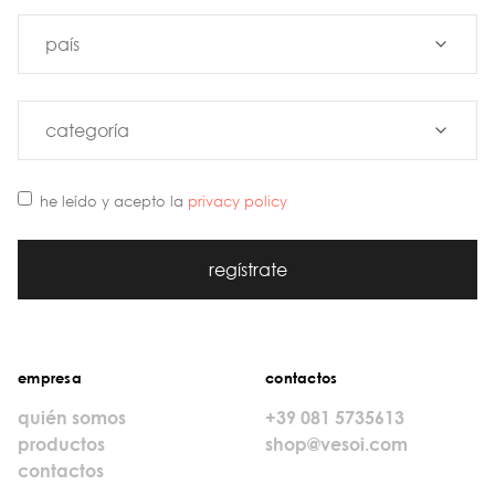
he leído y acepto la
privacy policy
regístrate
empresa
contactos
quién somos
+39 081 5735613
productos
shop@vesoi.com
contactos