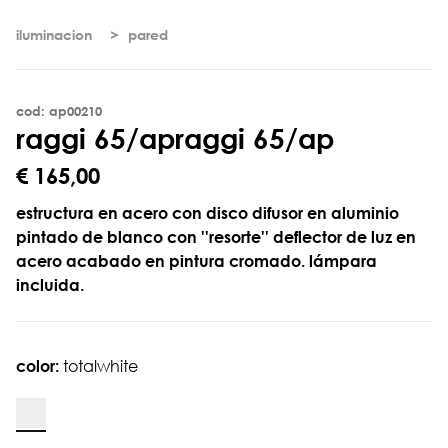
iluminacion
pared
cod: ap00210
r
a
g
g
i
6
5
/
a
p
raggi 65/ap
€ 165,00
estructura en acero con disco difusor en aluminio
pintado de blanco con ''resorte'' deflector de luz en
acero acabado en pintura cromado. lámpara
incluida.
color:
totalwhite