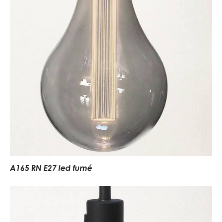
A165 RN E27 led fumé